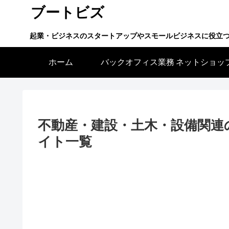
ブートビズ
起業・ビジネスのスタートアップやスモールビジネスに役立
ホーム
バックオフィス業務
不動産・建設・土木・設備関連
イト一覧