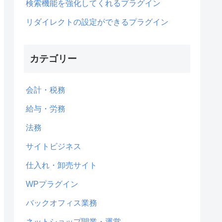
検索機能を強化してくれるプラグイン
リダイレクトの設定ができるプラグイン
カテゴリー
会計・税務
給与・労務
法務
サイトビジネス
仕入れ・卸売サイト
WPプラグイン
バックオフィス業務
ネットショップ開業・運営