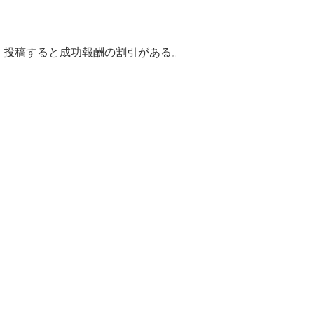
。
でき、投稿すると成功報酬の割引がある。