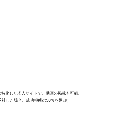
に特化した求人サイトで、動画の掲載も可能。
退社した場合、成功報酬の50％を返却）