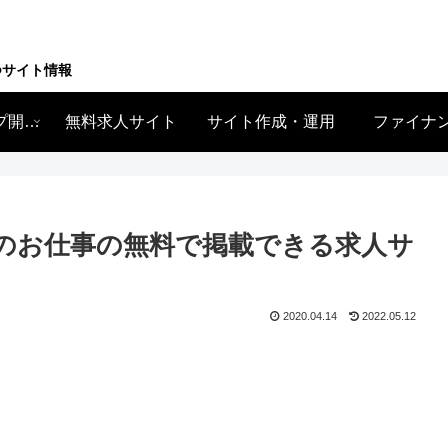
つサイト情報
ネットショップ開業・運営
無料求人サイト
サイト作成・運用
ファイナ
のお仕事の無料で掲載できる求人サ
2020.04.14
2022.05.12