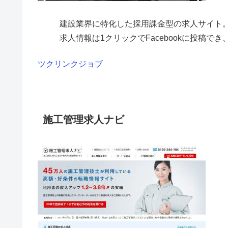
建設業界に特化した採用課金型の求人サイト
求人情報は1クリックでFacebookに投稿
ツクリンクジョブ
施工管理求人ナビ