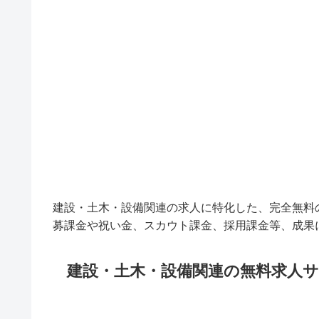
建設・土木・設備関連の求人に特化した、完全無料
募課金や祝い金、スカウト課金、採用課金等、成果
建設・土木・設備関連の無料求人