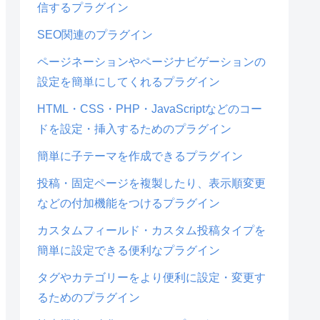
信するプラグイン
SEO関連のプラグイン
ページネーションやページナビゲーションの
設定を簡単にしてくれるプラグイン
HTML・CSS・PHP・JavaScriptなどのコー
ドを設定・挿入するためのプラグイン
簡単に子テーマを作成できるプラグイン
投稿・固定ページを複製したり、表示順変更
などの付加機能をつけるプラグイン
カスタムフィールド・カスタム投稿タイプを
簡単に設定できる便利なプラグイン
タグやカテゴリーをより便利に設定・変更す
るためのプラグイン