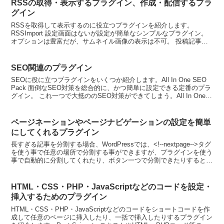
RSSの取得・表示するプラグイン、作成・配信するプラ
グイン
RSSを取得して表示するのに役立つプラグインを紹介します。
RSSImport 設定画面はないが設定が簡単なシンプルなプラグイン。
オプションは豊富だが、サムネイル画像の表示は不可。 投稿記事や
固定ページの他、ウィジェットにも設定できる。RS...
SEO関連のプラグイン
SEOに役に立つプラグインをいくつか紹介します。All In One SEO
Pack 面倒なSEO対策を総合的に、かつ簡単に設定できる定番のプラ
グイン。 これ一つで大抵ののSEO対策ができてしまう。All In One
SEO PackG...
ページネーションやページナビゲーションの設定を簡単
にしてくれるプラグイン
長すぎる記事を分割する場合、WordPressでは、<!--nextpage-->タグ
を使う事で任意の場所で分割する事ができますが、プラグインを使う
事で自動的に分割してくれたり、ボタン一つで分割できたりすると便
利です。また、テーマに依存する...
HTML・CSS・PHP・JavaScriptなどのコードを設定・
挿入するためのプラグイン
HTML・CSS・PHP・JavaScriptなどのコードをショートコードを作
成して任意のページに挿入したり、一括で挿入したりするプラグイン