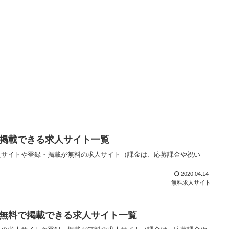
掲載できる求人サイト一覧
人サイトや登録・掲載が無料の求人サイト（課金は、応募課金や祝い
2020.04.14
無料求人サイト
無料で掲載できる求人サイト一覧