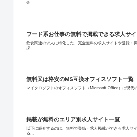
金...
フード系お仕事の無料で掲載できる求人サイ
飲食関連の求人に特化した、完全無料の求人サイトや登録・
採...
無料又は格安のMS互換オフィスソフト一覧
マイクロソフトのオフィスソフト（Microsoft Office）
掲載が無料のエリア別求人サイト一覧
以下に紹介するのは、無料で登録・求人掲載ができる求人サ
る...