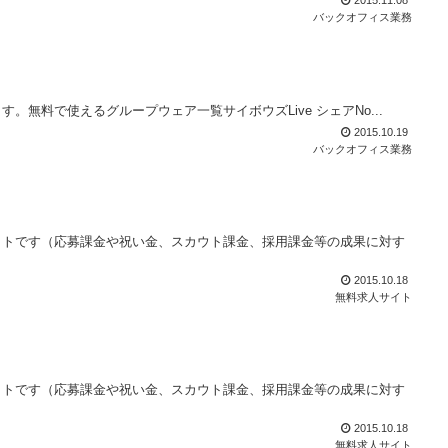
2015.11.08
バックオフィス業務
無料で使えるグループウェア一覧サイボウズLive シェアNo...
2015.10.19
バックオフィス業務
イトです（応募課金や祝い金、スカウト課金、採用課金等の成果に対す
2015.10.18
無料求人サイト
イトです（応募課金や祝い金、スカウト課金、採用課金等の成果に対す
2015.10.18
無料求人サイト