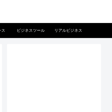
ンス
ビジネスツール
リアルビジネス