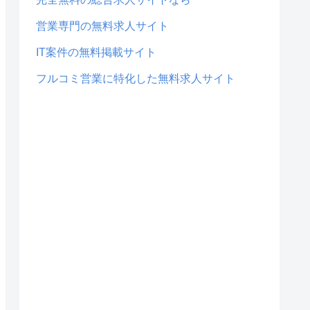
営業専門の無料求人サイト
IT案件の無料掲載サイト
フルコミ営業に特化した無料求人サイト