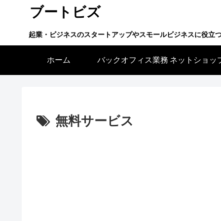
ブートビズ
起業・ビジネスのスタートアップやスモールビジネスに役立
ホーム
バックオフィス業務
無料サービス