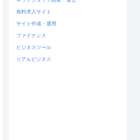
無料求人サイト
サイト作成・運用
ファイナンス
ビジネスツール
リアルビジネス