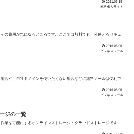
2021.08.18
無料求人サイト
、その費用が気になるところです。ここでは無料でも十分使えるセキュ
2016.03.05
ビジネスツール
い場合や、自社ドメインを使いたくない場合などに無料メールは便利で
2016.03.05
ビジネスツール
ージの一覧
同作業を可能にするオンラインストレージ・クラウドストレージです